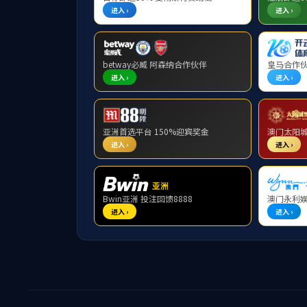
哈工大论文保密审查证明.doc