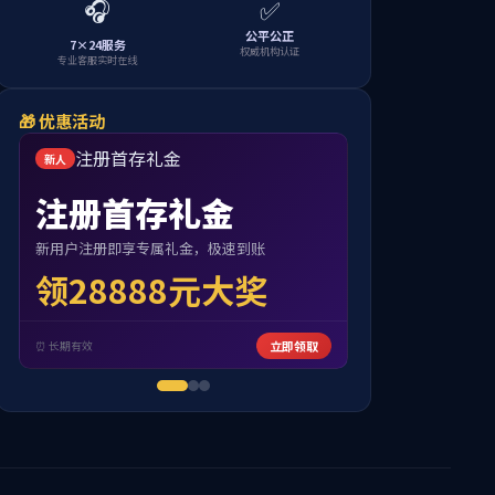
地址：哈尔滨市南岗区西大直街92号
邮编：150001