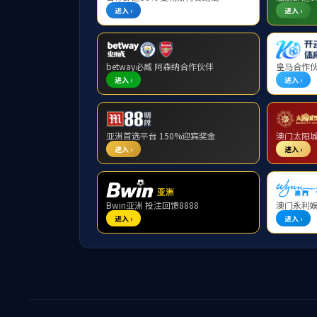
《3044永利集
规章制度
著作权法
《3044永利集团学报》社科版
《3044永利集团学报》英文版
《材料科学与工艺》