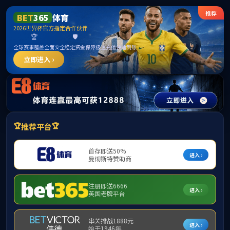
中国·3044永利集团(集团)有限公司-官方网站
提示：访问地址无效，2024/1016/c18704a355262/http:找不到对应的栏
目！
首页
关闭此页