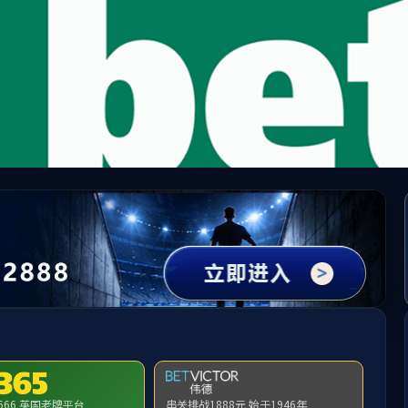
中国·3044永利集团(集团)有限公司-官方网站
示：访问地址无效，2023/1114/c18697a334777/http:找不到对应的栏
首页
关闭此页