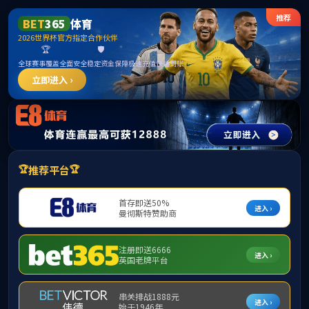
中国·3044永利集团(集团)有限公司-官方网站
提示：访问地址无效，18913/http:找不到对应的栏目！
首页
关闭此页