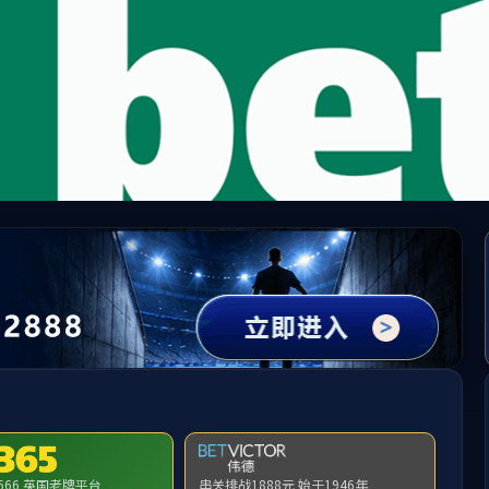
中国·3044永利集团(集团)有限公司-官方网站
提示：访问地址无效，18699/http:找不到对应的栏目！
首页
关闭此页